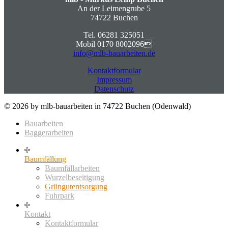
An der Leimengrube 5
74722 Buchen
Tel. 06281 325051
Mobil 0170 8002096
info@mlb-bauarbeiten.de
Kontaktformular
Impressum
Datenschutz
© 2026 by mlb-bauarbeiten in 74722 Buchen (Odenwald)
Bauarbeiten
Baggerarbeiten
Baumfällung
Baumfällarbeiten
Wurzelbeseitigung
Grüngutentsorgung
Fuhrpark
Kontakt
Kontaktformular